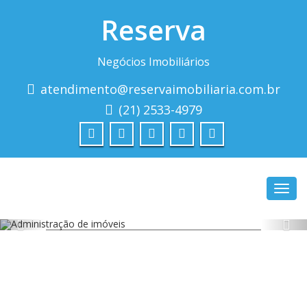
Reserva
Negócios Imobiliários
atendimento@reservaimobiliaria.com.br
(21) 2533-4979
Toggl
navig
ADMINISTRAÇÃO DE IMÓVEIS
CONTE CONOSCO PARA GERENCIAR SEUS IMÓVEIS